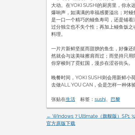
大动。在YOKI SUSHI的厨房里，
爆响声，如满满的幸福感要溢出；对鳗
是一口一个精巧的鳗鱼寿司，还是铺着
过分独立也不失个性；再加上鳗鱼饭之魂的
料理。
一片片新鲜坚挺而甜腴的鱼生，好像还
然就会与这美味擦肩而过；而坚持只用
你穿梭到了霓虹国，漫步在涩谷街头。
晚餐时间，YOKI SUSHI则会用新
去做ALL YOU CAN，会是怎样一种体验
张贴在
生活
标签：
sushi
、
巴黎
←
Windows 7 Ultimate（旗舰版）SP1 
文
官方原版下载
章