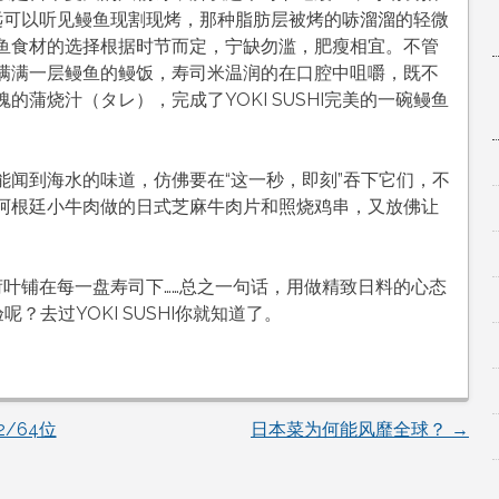
你永远可以听见鳗鱼现割现烤，那种脂肪层被烤的哧溜溜的轻微
鱼食材的选择根据时节而定，宁缺勿滥，肥瘦相宜。不管
满满一层鳗鱼的鳗饭，寿司米温润的在口腔中咀嚼，既不
蒲烧汁（タレ），完成了YOKI SUSHI完美的一碗鳗鱼
能闻到海水的味道，仿佛要在“这一秒，即刻”吞下它们，不
阿根廷小牛肉做的日式芝麻牛肉片和照烧鸡串，又放佛让
鲜小荷叶铺在每一盘寿司下……总之一句话，用做精致日料的心态
呢？去过YOKI SUSHI你就知道了。
32/64位
日本菜为何能风靡全球？
→