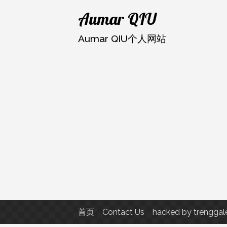
跳
Aumar QIU
至
内
Aumar QIU个人网站
容
首页
Contact Us
hacked by trenggal