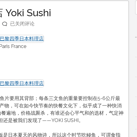
ki Sushi
f
巴
已关闭评论
黎
四
季
aris France
日
本
料
理
店
Yoki
Sushi
鱼片要用其背部；每条三文鱼的重量要控制在5-6公斤最
文化的产物，可在如今快节奏的快餐文化下，似乎成了一种快消
N自助餐遍地，价格战厮杀，有谁还会心平气和的选材，气定神
是被我们发现了——YOKI SUSHI。
饭是日本夏天的风物诗，所以这个时节吃鳗鱼，可谓食指