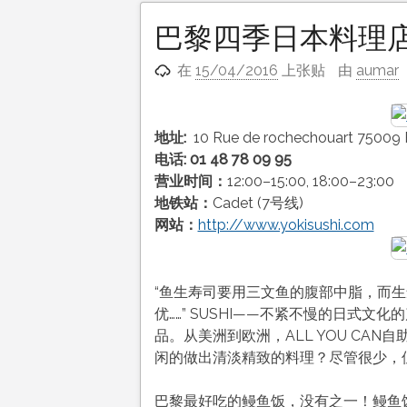
巴黎四季日本料理店 Yo
在
15/04/2016
上张贴
由
aumar
地址:
10 Rue de rochechouart 75009 P
电话:
01 48 78 09 95
营业时间：
12:00–15:00, 18:00–23:00
地铁站：
Cadet (7号线)
网站：
http://www.yokisushi.com
“鱼生寿司要用三文鱼的腹部中脂，而生
优……” SUSHI——不紧不慢的日式
品。从美洲到欧洲，ALL YOU CA
闲的做出清淡精致的料理？尽管很少，但还
巴黎最好吃的鳗鱼饭，没有之一！鳗鱼