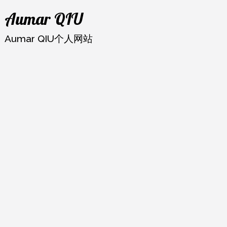
跳
Aumar QIU
至
内
Aumar QIU个人网站
容