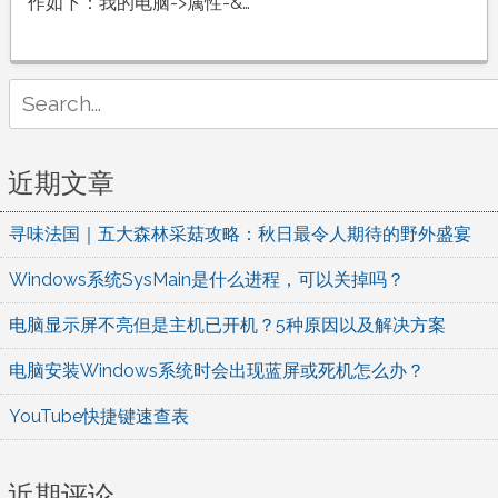
盘
作如下：我的电脑->属性-&…
清
理
方
Search
法
for:
总
结
近期文章
寻味法国｜五大森林采菇攻略：秋日最令人期待的野外盛宴
Windows系统SysMain是什么进程，可以关掉吗？
电脑显示屏不亮但是主机已开机？5种原因以及解决方案
电脑安装Windows系统时会出现蓝屏或死机怎么办？
YouTube快捷键速查表
近期评论