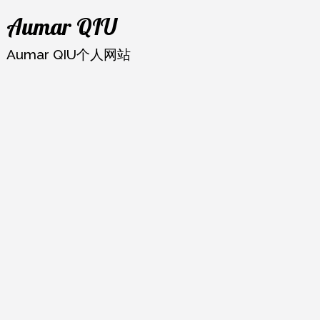
跳
Aumar QIU
至
内
Aumar QIU个人网站
容