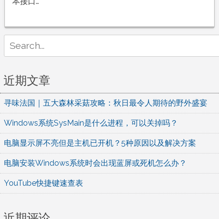
车
本接口…
头
采
集
Search
插
for:
件
使
近期文章
用
方
寻味法国｜五大森林采菇攻略：秋日最令人期待的野外盛宴
法
Windows系统SysMain是什么进程，可以关掉吗？
电脑显示屏不亮但是主机已开机？5种原因以及解决方案
电脑安装Windows系统时会出现蓝屏或死机怎么办？
YouTube快捷键速查表
近期评论