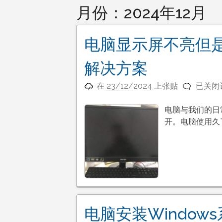
月份：
2024年12月
电脑显示屏不亮但
解决方案
电
在
23/12/2024
上张贴
已关闭
脑
显
电脑与我们的日
示
开。电脑使用久
屏
不
亮
但
是
主
机
电脑安装Windo
已