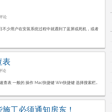
评论
日不少用户在安装系统过程中就遇到了蓝屏或死机，或者
ws
查表
be
评论
键的速查表 一般的 操作 Mac快捷键 Win快捷键 选择搜索栏…
些施工必须通知房东！