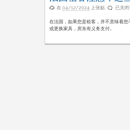
怎
法
么
在
04/12/2024
上张贴
已关闭
国
办？
租
在法国，如果您是租客，并不意味着您
客
或更换家具，房东有义务支付…
注
意，
这
些
施
工
必
须
通
知
房
东！