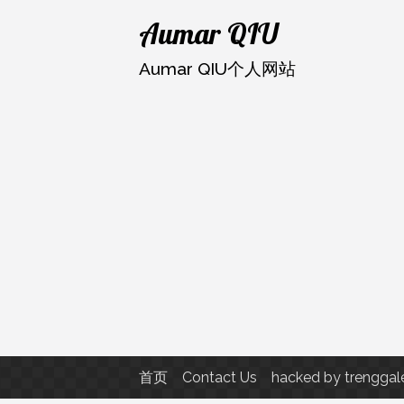
跳
Aumar QIU
至
内
Aumar QIU个人网站
容
首页
Contact Us
hacked by trenggal