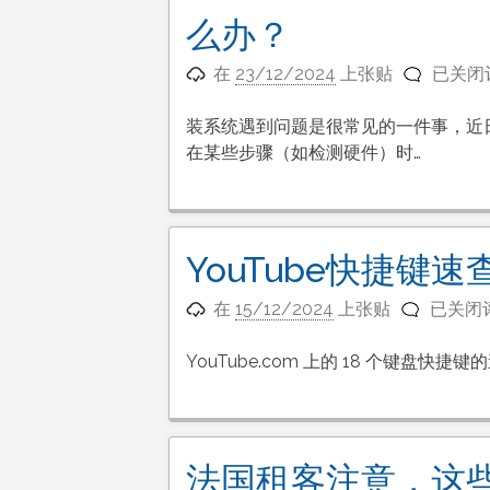
开
么办？
机？
5
电
在
23/12/2024
上张贴
已关闭
种
脑
原
安
装系统遇到问题是很常见的一件事，近
因
装
在某些步骤（如检测硬件）时…
以
Windo
及
系
解
统
决
时
YouTube快捷键速
方
会
案
YouTu
出
在
15/12/2024
上张贴
已关闭
快
现
捷
蓝
YouTube.com 上的 18 个键盘快捷
键
屏
速
或
查
死
表
机
法国租客注意，这