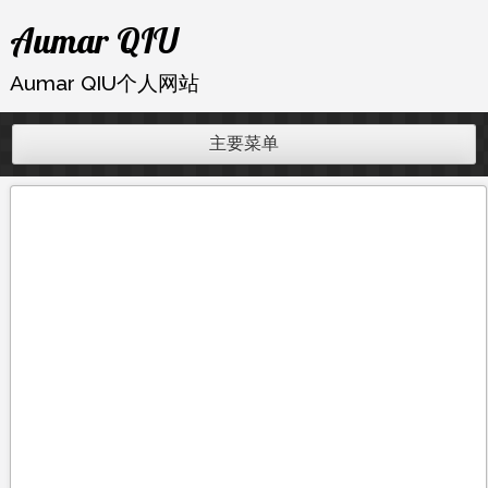
跳
Aumar QIU
至
内
Aumar QIU个人网站
容
主要菜单