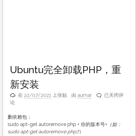
Ubuntu完全卸载PHP，重
新安装
Ubuntu
在
22/07/2021
上张贴
由
aumar
已关闭评
完
论
全
卸
删依赖包：
载
sudo apt-get autoremove php + 你的版本号+
（如：
PHP，
sudo apt-get autoremove php7
）