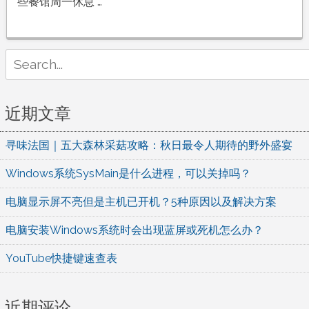
巴
些餐馆周一休息 …
黎
最
爱
Search
的
for:
餐
厅
近期文章
排
行
寻味法国｜五大森林采菇攻略：秋日最令人期待的野外盛宴
榜
（附
Windows系统SysMain是什么进程，可以关掉吗？
点
餐
电脑显示屏不亮但是主机已开机？5种原因以及解决方案
常
电脑安装Windows系统时会出现蓝屏或死机怎么办？
见
问
YouTube快捷键速查表
题）
近期评论