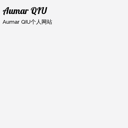
跳
Aumar QIU
至
内
Aumar QIU个人网站
容