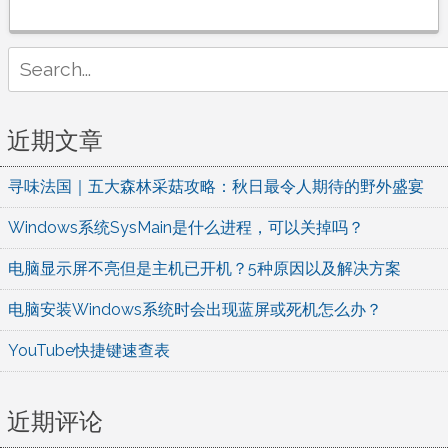
道
馆
如
Search
何
for:
释
放
近期文章
自
己
寻味法国｜五大森林采菇攻略：秋日最令人期待的野外盛宴
精
灵
Windows系统SysMain是什么进程，可以关掉吗？
技
能
电脑显示屏不亮但是主机已开机？5种原因以及解决方案
攻
电脑安装Windows系统时会出现蓝屏或死机怎么办？
略
YouTube快捷键速查表
近期评论