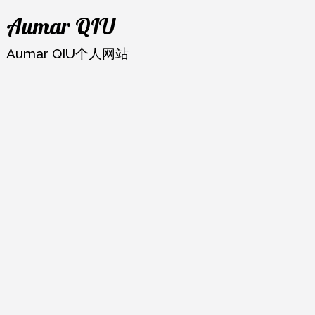
跳
Aumar QIU
至
内
Aumar QIU个人网站
容