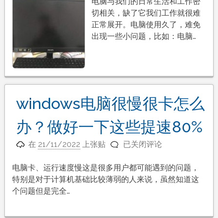
显
电脑与我们的日常生活和工作密
示
切相关，缺了它我们工作就很难
屏
正常展开。电脑使用久了，难免
不
出现一些小问题，比如：电脑…
亮
但
是
主
机
windows电脑很慢很卡怎么
已
开
办？做好一下这些提速80%
机？
5
windows
在
21/11/2022
上张贴
已关闭评论
种
电
原
脑
电脑卡、运行速度慢这是很多用户都可能遇到的问题，
因
很
特别是对于计算机基础比较薄弱的人来说，虽然知道这
以
慢
个问题但是完全…
及
很
解
卡