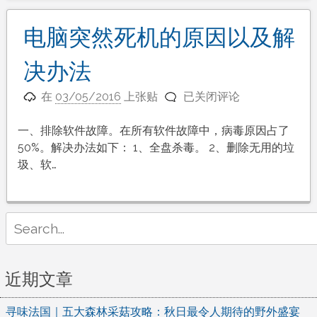
决
怎
方
么
电脑突然死机的原因以及解
案
办？
做
决办法
好
电
一
在
03/05/2016
上张贴
已关闭评论
脑
下
突
这
一、排除软件故障。在所有软件故障中，病毒原因占了
然
些
50%。解决办法如下： 1、全盘杀毒。 2、删除无用的垃
死
提
圾、软…
机
速
的
80%
原
Search
因
for:
以
及
近期文章
解
决
寻味法国｜五大森林采菇攻略：秋日最令人期待的野外盛宴
办