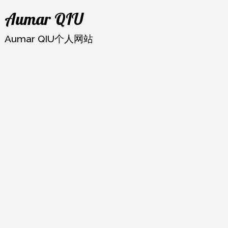
跳
Aumar QIU
至
内
Aumar QIU个人网站
容