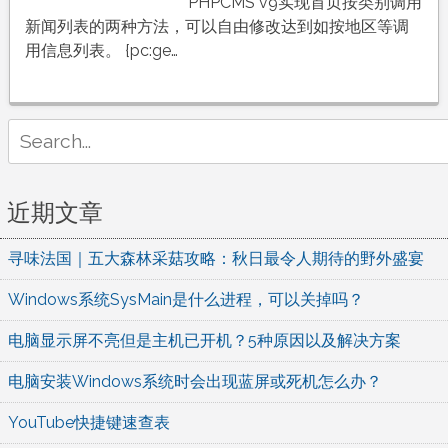
PC
PHPCMS v9实现首页按类别调用
标
新闻列表的两种方法，可以自由修改达到如按地区等调
签
用信息列表。 {pc:ge…
两
种
方
Search
法
for:
实
现
近期文章
首
页
寻味法国｜五大森林采菇攻略：秋日最令人期待的野外盛宴
按
类
Windows系统SysMain是什么进程，可以关掉吗？
别
调
电脑显示屏不亮但是主机已开机？5种原因以及解决方案
用
电脑安装Windows系统时会出现蓝屏或死机怎么办？
新
闻
YouTube快捷键速查表
列