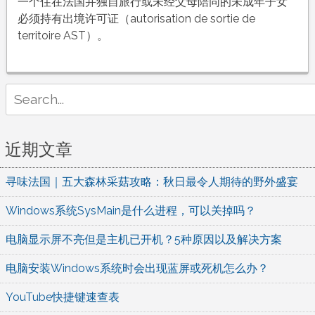
小
一个住在法国并独自旅行或未经父母陪同的未成年子女
孩
必须持有出境许可证（autorisation de sortie de
搭
territoire AST）。
乘
飞
机
Search
回
for:
国
没
近期文章
有
和
寻味法国｜五大森林采菇攻略：秋日最令人期待的野外盛宴
父
母
Windows系统SysMain是什么进程，可以关掉吗？
一
起
电脑显示屏不亮但是主机已开机？5种原因以及解决方案
的
电脑安装Windows系统时会出现蓝屏或死机怎么办？
需
要
YouTube快捷键速查表
带