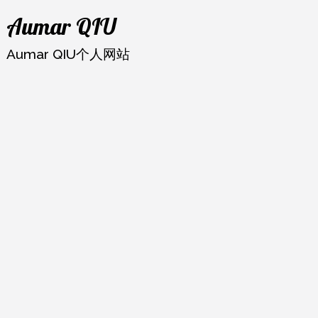
跳
Aumar QIU
至
内
Aumar QIU个人网站
容