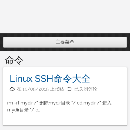
主要菜单
命令
Linux SSH命令大全
Linux
在
10/05/2015
上张贴
已关闭评论
SSH
命
rm -rf mydir /* 删除mydir目录 */ cd mydir /* 进入
令
mydir目录 */ c…
大
全