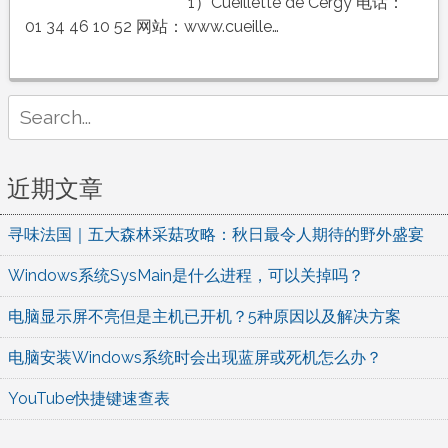
以
1）Cueillette de Cergy 电话：
及
01 34 46 10 52 网站：www.cueille…
大
巴
黎
Search
各
for:
大
农
近期文章
场
采
寻味法国｜五大森林采菇攻略：秋日最令人期待的野外盛宴
摘
园
Windows系统SysMain是什么进程，可以关掉吗？
地
址
电脑显示屏不亮但是主机已开机？5种原因以及解决方案
和
电脑安装Windows系统时会出现蓝屏或死机怎么办？
联
系
YouTube快捷键速查表
电
话