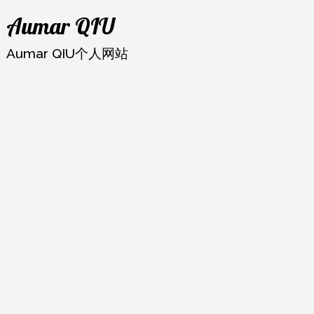
跳
Aumar QIU
至
内
Aumar QIU个人网站
容