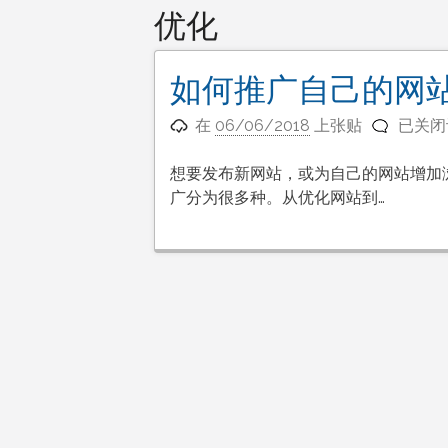
优化
如何推广自己的网
如
在
06/06/2018
上张贴
已关闭
何
推
想要发布新网站，或为自己的网站增加
广
广分为很多种。从优化网站到…
自
己
的
网
站