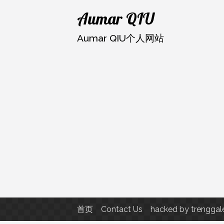
跳
Aumar QIU
至
内
Aumar QIU个人网站
容
首页
Contact Us
hacked by trenggal