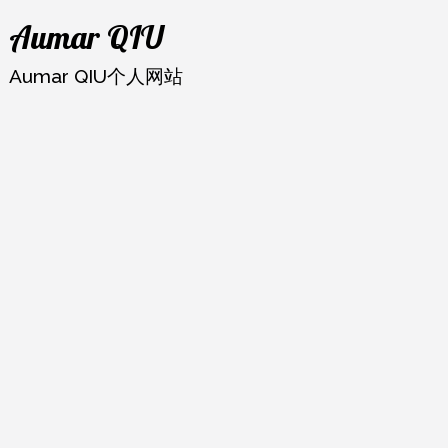
跳
Aumar QIU
至
内
Aumar QIU个人网站
容