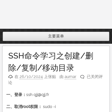
主要菜单
SSH命令学习之创建/删
除/复制/移动目录
SSH
在
26/10/2024
上张贴
由
aumar
已关闭评
命
论
令
学
一、登录：
ssh qjj@qjj.fr
习
之
二、取消root权限：
sudo -i