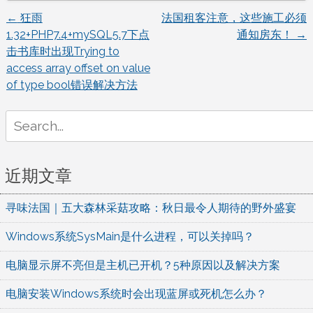
←
狂雨
法国租客注意，这些施工必须
文
1.32+PHP7.4+mySQL5.7下点
通知房东！
→
击书库时出现Trying to
章
access array offset on value
of type bool错误解决方法
导
Search
航
for:
近期文章
寻味法国｜五大森林采菇攻略：秋日最令人期待的野外盛宴
Windows系统SysMain是什么进程，可以关掉吗？
电脑显示屏不亮但是主机已开机？5种原因以及解决方案
电脑安装Windows系统时会出现蓝屏或死机怎么办？