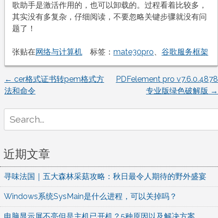
歌助手是激活作用的，也可以卸载的。过程看着比较多，
其实没有多复杂，仔细阅读，不要忽略关键步骤就没有问
题了！
张贴在
网络与计算机
标签：
mate30pro
、
谷歌服务框架
←
cer格式证书转pem格式方
PDFelement pro v7.6.0.4878
文
法和命令
专业版绿色破解版
→
章
Search
for:
导
航
近期文章
寻味法国｜五大森林采菇攻略：秋日最令人期待的野外盛宴
Windows系统SysMain是什么进程，可以关掉吗？
电脑显示屏不亮但是主机已开机？5种原因以及解决方案