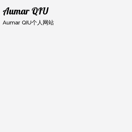
跳
Aumar QIU
至
内
Aumar QIU个人网站
容