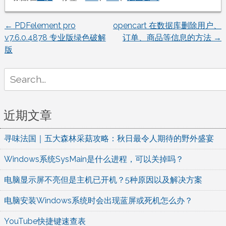
←
PDFelement pro
opencart 在数据库删除用户、
文
v7.6.0.4878 专业版绿色破解
订单、商品等信息的方法
→
版
章
Search
导
for:
航
近期文章
寻味法国｜五大森林采菇攻略：秋日最令人期待的野外盛宴
Windows系统SysMain是什么进程，可以关掉吗？
电脑显示屏不亮但是主机已开机？5种原因以及解决方案
电脑安装Windows系统时会出现蓝屏或死机怎么办？
YouTube快捷键速查表