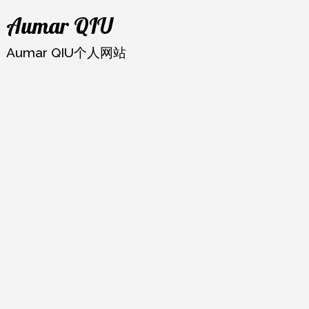
跳
Aumar QIU
至
内
Aumar QIU个人网站
容