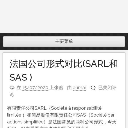
主要菜单
法国公司形式对比(SARL和
SAS )
法
在
15/07/2020
上张贴
由
aumar
已关闭评
国
论
公
司
有限责任公司SARL（Société à responsabilité
形
limitée ）和简易股份有限责任公司SAS（Société par
式
actions simplifiée）是法国常见的两种公司形式，今天