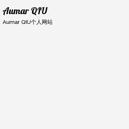
跳
Aumar QIU
至
内
Aumar QIU个人网站
容