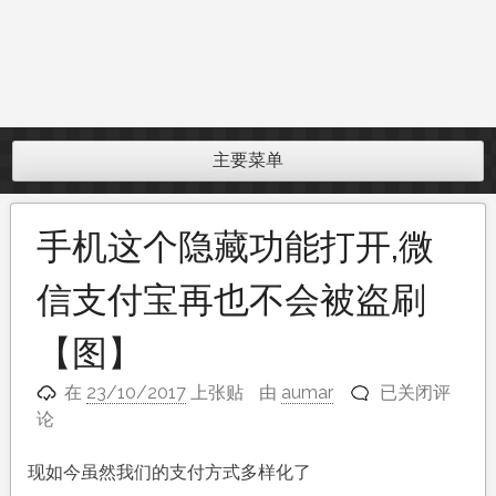
主要菜单
手机这个隐藏功能打开,微
信支付宝再也不会被盗刷
【图】
手
在
23/10/2017
上张贴
由
aumar
已关闭评
机
论
这
个
现如今虽然我们的支付方式多样化了