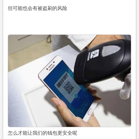
隐
藏
但可能也会有被盗刷的风险
功
能
打
开,
微
信
支
付
宝
再
也
不
会
被
盗
刷
怎么才能让我们的钱包更安全呢
【图】