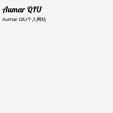
跳
Aumar QIU
至
内
Aumar QIU个人网站
容