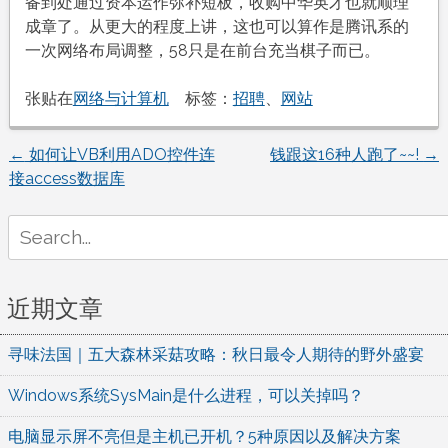
备到处通过资本运作弥补短板，收购中华英才也就顺理
成章了。从更大的程度上讲，这也可以算作是腾讯系的
一次网络布局调整，58只是在前台充当棋子而已。
张贴在
网络与计算机
标签：
招聘
、
网站
←
如何让VB利用ADO控件连
钱跟这16种人跑了~~!
→
文
接access数据库
章
Search
for:
导
航
近期文章
寻味法国｜五大森林采菇攻略：秋日最令人期待的野外盛宴
Windows系统SysMain是什么进程，可以关掉吗？
电脑显示屏不亮但是主机已开机？5种原因以及解决方案