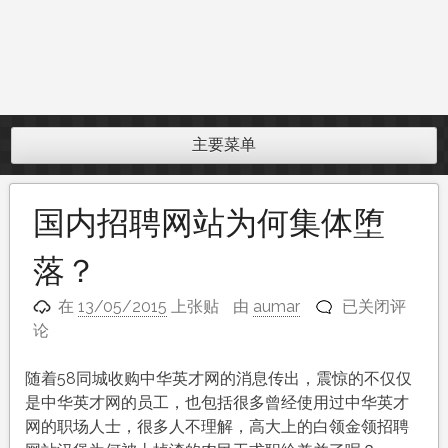
主要菜单
国内招聘网站为何集体堕
落？
国
在
13/05/2015
上张贴
由
aumar
已关闭评
内
论
招
聘
随着58同城收购中华英才网的消息传出，震惊的不仅仅
网
是中华英才网的员工，也包括很多曾经使用过中华英才
站
网的职场人士，很多人不理解，高大上的白领金领招聘