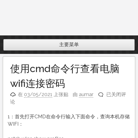
主要菜单
使用cmd命令行查看电脑
wifi连接密码
使
在
03/05/2021
上张贴
由
aumar
已关闭评
用
论
cmd
命
1：首先打开CMD在命令行输入下面命令，查询本机存储
令
WIFI：
行