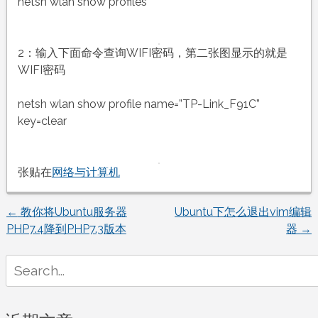
查
netsh wlan show profiles
看
电
脑
2：输入下面命令查询WIFI密码，第二张图显示的就是
wifi
WIFI密码
连
接
netsh wlan show profile name=”TP-Link_F91C”
密
key=clear
码
张贴在
网络与计算机
←
教你将Ubuntu服务器
Ubuntu下怎么退出vim编辑
文
PHP7.4降到PHP7.3版本
器
→
章
Search
for:
导