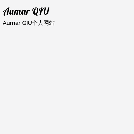
跳
Aumar QIU
至
内
Aumar QIU个人网站
容